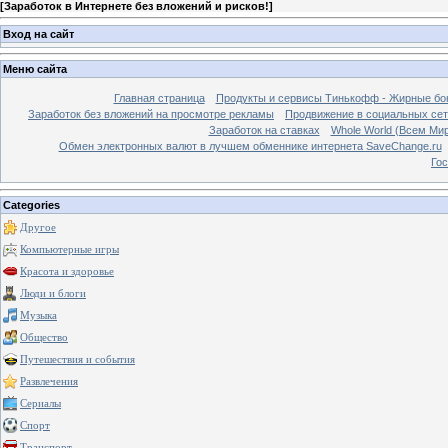
[
Заработок в Интернете без вложений и рисков!
]
Вход на сайт
Меню сайта
Главная страница
Продукты и сервисы Тинькофф - Жирные бо
Заработок без вложений на просмотре рекламы
Продвижение в социальных сетя
Заработок на ставках
Whole World (Всем Ми
Обмен электронных валют в лучшем обменнике интернета SaveChange.ru
Гос
Categories
Другое
Компьютерные игры
Красота и здоровье
Люди и блоги
Музыка
Общество
Путешествия и события
Развлечения
Сериалы
Спорт
Транспорт