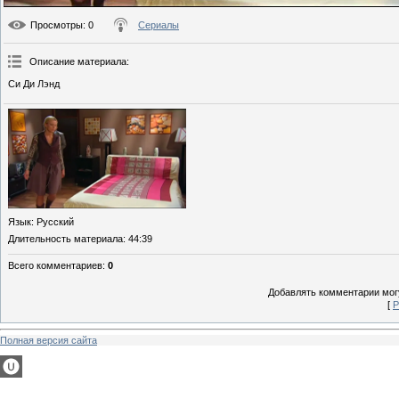
Просмотры
: 0
Сериалы
Описание материала
:
Си Ди Лэнд
Язык
: Русский
Длительность материала
: 44:39
Всего комментариев
:
0
Добавлять комментарии могу
[
Р
Полная версия сайта