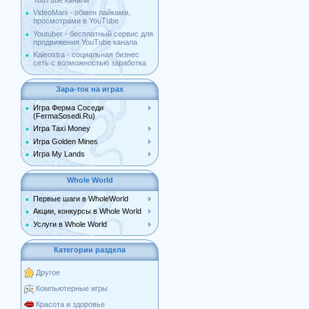
YouTube канала
VideoMani - обмен лайками,
просмотрами в YouTube
Youtuber - бесплатный сервис для
продвижения YouTube канала
Kaleostra - социальная бизнес
сеть с возможностью заработка
Зара-ток на играх
Игра Ферма Соседи
(FermaSosedi.Ru)
Игра Taxi Money
Игра Golden Mines
Игра My Lands
Whole World
Первые шаги в WholeWorld
Акции, конкурсы в Whole World
Услуги в Whole World
Категории раздела
Другое
Компьютерные игры
Красота и здоровье