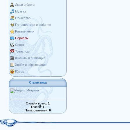
Люди и блоги
Музыка
Общество
Путешествия и события
Развлечения
Сериалы
Спорт
Транспорт
Фильмы и анимация
Хобби и образование
Юмор
Статистика
Онлайн всего:
1
Гостей:
1
Пользователей:
0