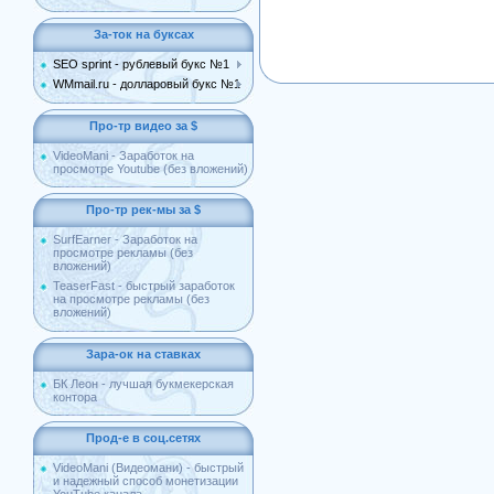
За-ток на буксах
SEO sprint - рублевый букс №1
WMmail.ru - долларовый букс №1
Про-тр видео за $
VideoMani - Заработок на
просмотре Youtube (без вложений)
Про-тр рек-мы за $
SurfEarner - Заработок на
просмотре рекламы (без
вложений)
TeaserFast - быстрый заработок
на просмотре рекламы (без
вложений)
Зара-ок на ставках
БК Леон - лучшая букмекерская
контора
Прод-е в соц.сетях
VideoMani (Видеомани) - быстрый
и надежный способ монетизации