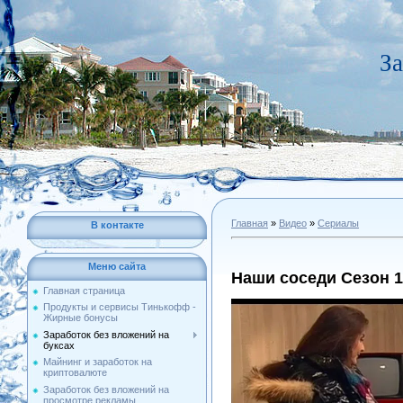
За
Главная
»
Видео
»
Сериалы
В контакте
Меню сайта
Наши соседи Сезон 1
Главная страница
Продукты и сервисы Тинькофф -
Жирные бонусы
Заработок без вложений на
буксах
Майнинг и заработок на
криптовалюте
Заработок без вложений на
просмотре рекламы