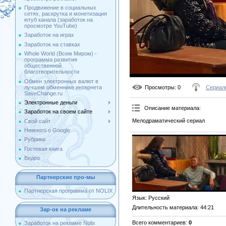
Продвижение в социальных
сетях, раскрутка и монетизация
ютуб канала (заработок на
просмотре YouTube)
Заработок на играх
Заработок на ставках
Whole World (Всем Миром) -
программа развития
общественной
благотворительности
Обмен электронных валют в
лучшем обменнике интернета
Просмотры
: 0
Сериал
SaveChange.ru
Электронные деньги
Описание материала
:
Заработок на своем сайте
Мелодраматический сериал
Свой сайт
Немного о Google
Рубрики
Гостевая книга
Видео
Партнерские про-мы
Партнерская программа от NOLIX
Язык
: Русский
Длительность материала
: 44:21
Зар-ок на рекламе
Всего комментариев
:
0
Заработок на рекламе Nolix