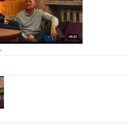
44:21
ы