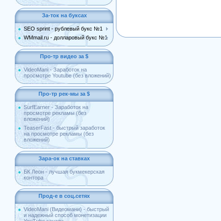
За-ток на буксах
SEO sprint - рублевый букс №1
WMmail.ru - долларовый букс №1
Про-тр видео за $
VideoMani - Заработок на
просмотре Youtube (без вложений)
Про-тр рек-мы за $
SurfEarner - Заработок на
просмотре рекламы (без
вложений)
TeaserFast - быстрый заработок
на просмотре рекламы (без
вложений)
Зара-ок на ставках
БК Леон - лучшая букмекерская
контора
Прод-е в соц.сетях
VideoMani (Видеомани) - быстрый
и надежный способ монетизации