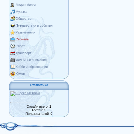
Люди и блоги
Музыка
Общество
Путешествия и события
Развлечения
Сериалы
Спорт
Транспорт
Фильмы и анимация
Хобби и образование
Юмор
Статистика
Онлайн всего:
1
Гостей:
1
Пользователей:
0