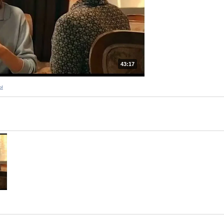
43:17
ы