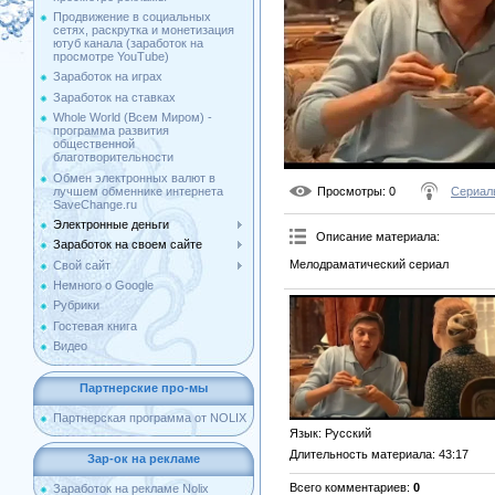
Продвижение в социальных
сетях, раскрутка и монетизация
ютуб канала (заработок на
просмотре YouTube)
Заработок на играх
Заработок на ставках
Whole World (Всем Миром) -
программа развития
общественной
благотворительности
Обмен электронных валют в
лучшем обменнике интернета
Просмотры
: 0
Сериал
SaveChange.ru
Электронные деньги
Описание материала
:
Заработок на своем сайте
Мелодраматический сериал
Свой сайт
Немного о Google
Рубрики
Гостевая книга
Видео
Партнерские про-мы
Партнерская программа от NOLIX
Язык
: Русский
Длительность материала
: 43:17
Зар-ок на рекламе
Всего комментариев
:
0
Заработок на рекламе Nolix