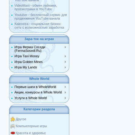
YouTube канала
VideoMani - обмен лайками,
просмотрами в YouTube
Youtuber - бесплатный сервис для
продвижения YouTube канала
Kaleostra - социальная бизнес
сеть с возможностью заработка
Зара-ток на играх
Игра Ферма Соседи
(FermaSosedi.Ru)
Игра Taxi Money
Игра Golden Mines
Игра My Lands
Whole World
Первые шаги в WholeWorld
Акции, конкурсы в Whole World
Услуги в Whole World
Категории раздела
Другое
Компьютерные игры
Красота и здоровье