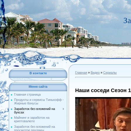
За
Главная
»
Видео
»
Сериалы
В контакте
Меню сайта
Наши соседи Сезон 1
Главная страница
Продукты и сервисы Тинькофф -
Жирные бонусы
Заработок без вложений на
буксах
Майнинг и заработок на
криптовалюте
Заработок без вложений на
просмотре рекламы