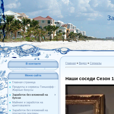
За
Главная
»
Видео
»
Сериалы
В контакте
Меню сайта
Наши соседи Сезон 1
Главная страница
Продукты и сервисы Тинькофф -
Жирные бонусы
Заработок без вложений на
буксах
Майнинг и заработок на
криптовалюте
Заработок без вложений на
просмотре рекламы