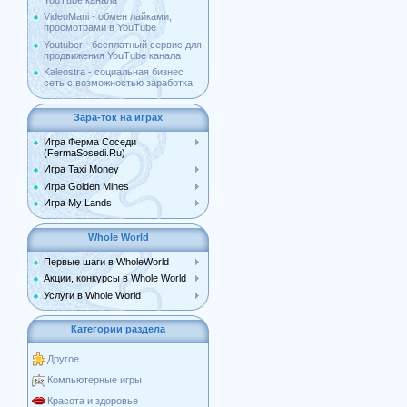
YouTube канала
VideoMani - обмен лайками,
просмотрами в YouTube
Youtuber - бесплатный сервис для
продвижения YouTube канала
Kaleostra - социальная бизнес
сеть с возможностью заработка
Зара-ток на играх
Игра Ферма Соседи
(FermaSosedi.Ru)
Игра Taxi Money
Игра Golden Mines
Игра My Lands
Whole World
Первые шаги в WholeWorld
Акции, конкурсы в Whole World
Услуги в Whole World
Категории раздела
Другое
Компьютерные игры
Красота и здоровье