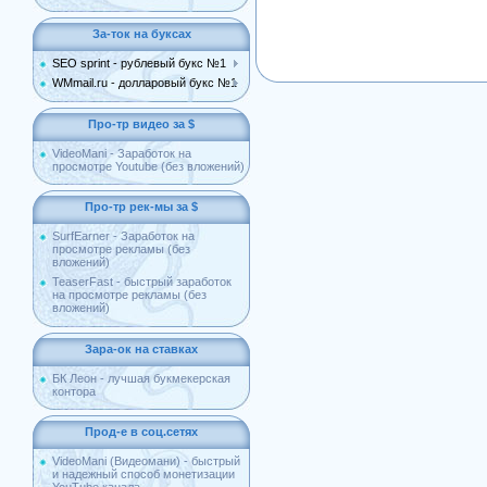
За-ток на буксах
SEO sprint - рублевый букс №1
WMmail.ru - долларовый букс №1
Про-тр видео за $
VideoMani - Заработок на
просмотре Youtube (без вложений)
Про-тр рек-мы за $
SurfEarner - Заработок на
просмотре рекламы (без
вложений)
TeaserFast - быстрый заработок
на просмотре рекламы (без
вложений)
Зара-ок на ставках
БК Леон - лучшая букмекерская
контора
Прод-е в соц.сетях
VideoMani (Видеомани) - быстрый
и надежный способ монетизации