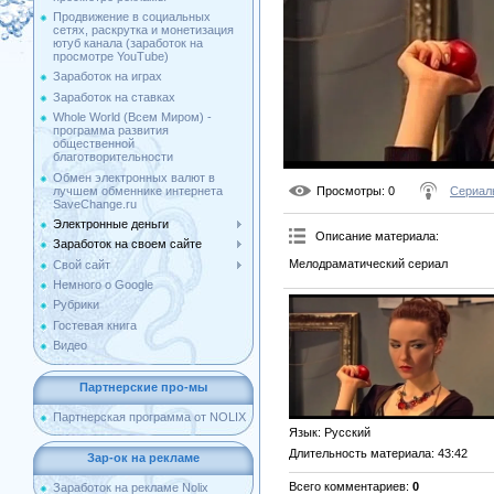
Продвижение в социальных
сетях, раскрутка и монетизация
ютуб канала (заработок на
просмотре YouTube)
Заработок на играх
Заработок на ставках
Whole World (Всем Миром) -
программа развития
общественной
благотворительности
Обмен электронных валют в
лучшем обменнике интернета
Просмотры
: 0
Сериал
SaveChange.ru
Электронные деньги
Описание материала
:
Заработок на своем сайте
Мелодраматический сериал
Свой сайт
Немного о Google
Рубрики
Гостевая книга
Видео
Партнерские про-мы
Партнерская программа от NOLIX
Язык
: Русский
Длительность материала
: 43:42
Зар-ок на рекламе
Всего комментариев
:
0
Заработок на рекламе Nolix