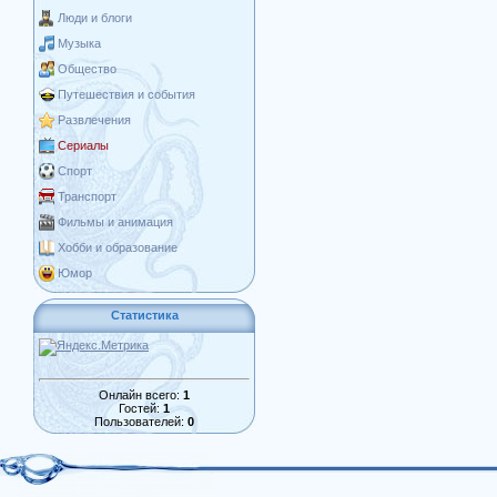
Люди и блоги
Музыка
Общество
Путешествия и события
Развлечения
Сериалы
Спорт
Транспорт
Фильмы и анимация
Хобби и образование
Юмор
Статистика
Онлайн всего:
1
Гостей:
1
Пользователей:
0