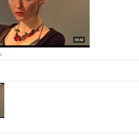
43:42
ы