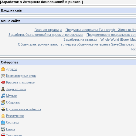
[
Заработок в Интернете без вложений и рисков!
]
Вход на сайт
Меню сайта
Главная страница
Продукты и сервисы Тинькофф - Жирные бо
Заработок без вложений на просмотре рекламы
Продвижение в социальных сетя
Заработок на ставках
Whole World (Всем Ми
Обмен электронных валют в лучшем обменнике интернета SaveChange.ru
Гос
Categories
Другое
Компьютерные игры
Красота и здоровье
Люди и блоги
Музыка
Общество
Путешествия и события
Развлечения
Сериалы
Спорт
Транспорт