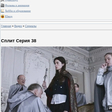
Фильмы и анимация
Хобби и образование
Юмор
Главная
»
Видео
»
Сериалы
Сплит Серия 38
26