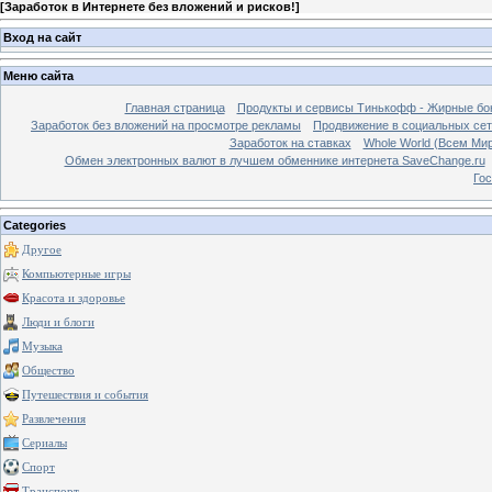
[
Заработок в Интернете без вложений и рисков!
]
Вход на сайт
Меню сайта
Главная страница
Продукты и сервисы Тинькофф - Жирные бо
Заработок без вложений на просмотре рекламы
Продвижение в социальных сетя
Заработок на ставках
Whole World (Всем Ми
Обмен электронных валют в лучшем обменнике интернета SaveChange.ru
Гос
Categories
Другое
Компьютерные игры
Красота и здоровье
Люди и блоги
Музыка
Общество
Путешествия и события
Развлечения
Сериалы
Спорт
Транспорт