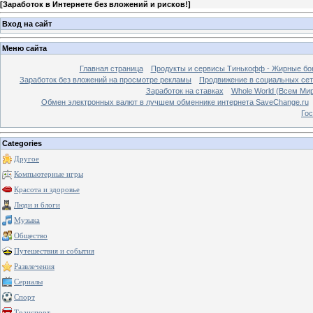
[
Заработок в Интернете без вложений и рисков!
]
Вход на сайт
Меню сайта
Главная страница
Продукты и сервисы Тинькофф - Жирные бо
Заработок без вложений на просмотре рекламы
Продвижение в социальных сетя
Заработок на ставках
Whole World (Всем Ми
Обмен электронных валют в лучшем обменнике интернета SaveChange.ru
Гос
Categories
Другое
Компьютерные игры
Красота и здоровье
Люди и блоги
Музыка
Общество
Путешествия и события
Развлечения
Сериалы
Спорт
Транспорт