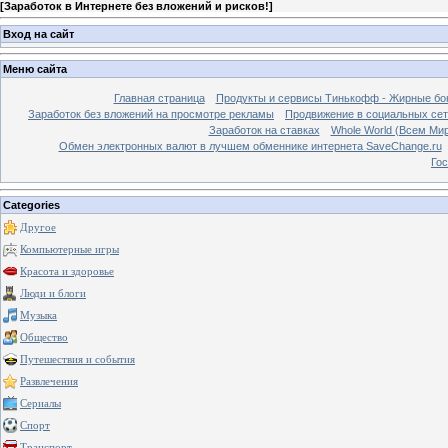
[
Заработок в Интернете без вложений и рисков!
]
Вход на сайт
Меню сайта
Главная страница
Продукты и сервисы Тинькофф - Жирные бо
Заработок без вложений на просмотре рекламы
Продвижение в социальных сетя
Заработок на ставках
Whole World (Всем Ми
Обмен электронных валют в лучшем обменнике интернета SaveChange.ru
Гос
Categories
Другое
Компьютерные игры
Красота и здоровье
Люди и блоги
Музыка
Общество
Путешествия и события
Развлечения
Сериалы
Спорт
Транспорт