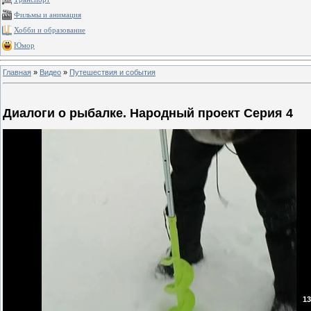
Фильмы и анимация
Хобби и образование
Юмор
Главная
»
Видео
»
Путешествия и события
Диалоги о рыбалке. Народный проект Серия 4
13