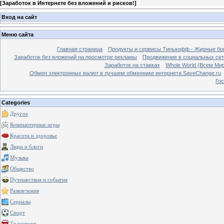
[
Заработок в Интернете без вложений и рисков!
]
Вход на сайт
Меню сайта
Главная страница
Продукты и сервисы Тинькофф - Жирные бо
Заработок без вложений на просмотре рекламы
Продвижение в социальных сетя
Заработок на ставках
Whole World (Всем Ми
Обмен электронных валют в лучшем обменнике интернета SaveChange.ru
Гос
Categories
Другое
Компьютерные игры
Красота и здоровье
Люди и блоги
Музыка
Общество
Путешествия и события
Развлечения
Сериалы
Спорт
Транспорт