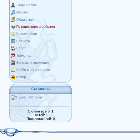
Люди и блоги
Музыка
Общество
Путешествия и события
Развлечения
Сериалы
Спорт
Транспорт
Фильмы и анимация
Хобби и образование
Юмор
Статистика
Онлайн всего:
1
Гостей:
1
Пользователей:
0