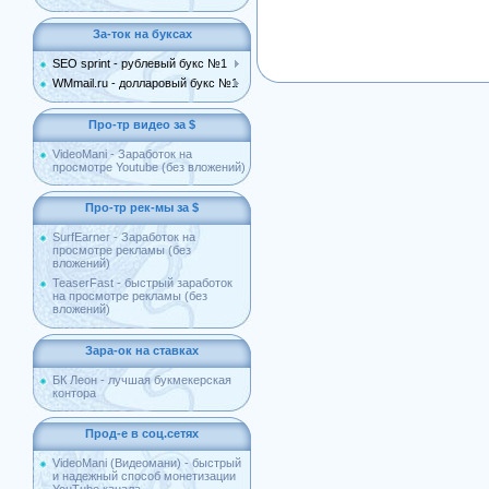
За-ток на буксах
SEO sprint - рублевый букс №1
WMmail.ru - долларовый букс №1
Про-тр видео за $
VideoMani - Заработок на
просмотре Youtube (без вложений)
Про-тр рек-мы за $
SurfEarner - Заработок на
просмотре рекламы (без
вложений)
TeaserFast - быстрый заработок
на просмотре рекламы (без
вложений)
Зара-ок на ставках
БК Леон - лучшая букмекерская
контора
Прод-е в соц.сетях
VideoMani (Видеомани) - быстрый
и надежный способ монетизации