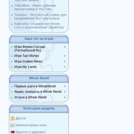
YouTube канала
VideoMani - обмен лайками,
просмотрами в YouTube
Youtuber - бесплатный сервис для
продвижения YouTube канала
Kaleostra - социальная бизнес
сеть с возможностью заработка
Зара-ток на играх
Игра Ферма Соседи
(FermaSosedi.Ru)
Игра Taxi Money
Игра Golden Mines
Игра My Lands
Whole World
Первые шаги в WholeWorld
Акции, конкурсы в Whole World
Услуги в Whole World
Категории раздела
Другое
Компьютерные игры
Красота и здоровье