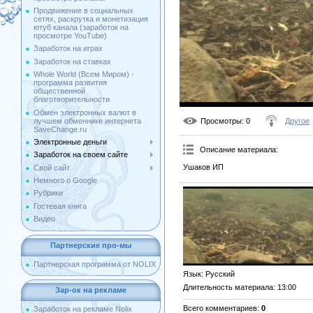
Продвижение в социальных
сетях, раскрутка и монетизация
ютуб канала (заработок на
просмотре YouTube)
Заработок на играх
Заработок на ставках
Whole World (Всем Миром) -
программа развития
общественной
благотворительности
Обмен электронных валют в
лучшем обменнике интернета
Просмотры
: 0
Другое
SaveChange.ru
Электронные деньги
Описание материала
:
Заработок на своем сайте
Ушаков ИП
Свой сайт
Немного о Google
Рубрики
Гостевая книга
Видео
Партнерские про-мы
Партнерская программа от NOLIX
Язык
: Русский
Длительность материала
: 13:00
Зар-ок на рекламе
Всего комментариев
:
0
Заработок на рекламе Nolix