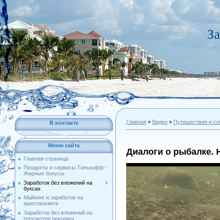
За
Главная
»
Видео
»
Путешествия и со
В контакте
Меню сайта
Диалоги о рыбалке. 
Главная страница
Продукты и сервисы Тинькофф -
Жирные бонусы
Заработок без вложений на
буксах
Майнинг и заработок на
криптовалюте
Заработок без вложений на
просмотре рекламы