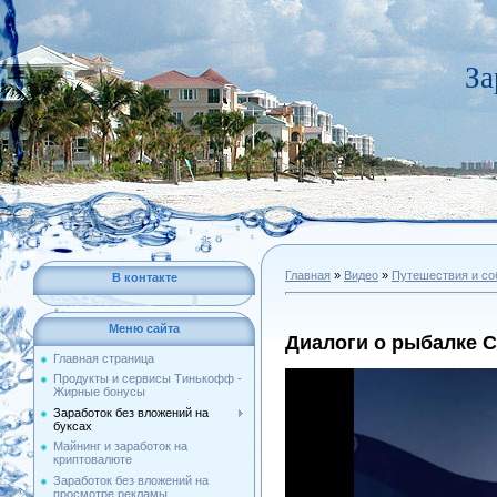
За
Главная
»
Видео
»
Путешествия и со
В контакте
Меню сайта
Диалоги о рыбалке С
Главная страница
Продукты и сервисы Тинькофф -
Жирные бонусы
Заработок без вложений на
буксах
Майнинг и заработок на
криптовалюте
Заработок без вложений на
просмотре рекламы