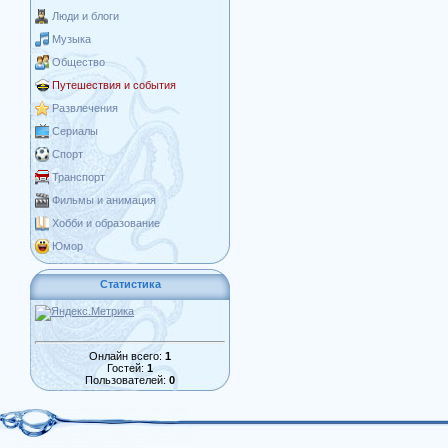
Люди и блоги
Музыка
Общество
Путешествия и события
Развлечения
Сериалы
Спорт
Транспорт
Фильмы и анимация
Хобби и образование
Юмор
Статистика
Онлайн всего:
1
Гостей:
1
Пользователей:
0