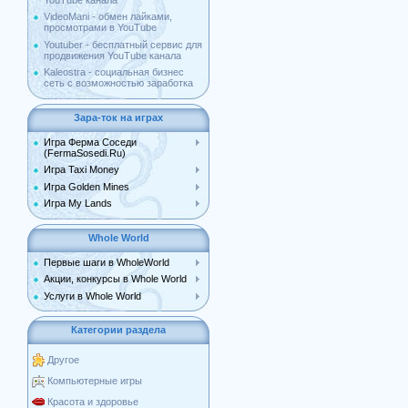
YouTube канала
VideoMani - обмен лайками,
просмотрами в YouTube
Youtuber - бесплатный сервис для
продвижения YouTube канала
Kaleostra - социальная бизнес
сеть с возможностью заработка
Зара-ток на играх
Игра Ферма Соседи
(FermaSosedi.Ru)
Игра Taxi Money
Игра Golden Mines
Игра My Lands
Whole World
Первые шаги в WholeWorld
Акции, конкурсы в Whole World
Услуги в Whole World
Категории раздела
Другое
Компьютерные игры
Красота и здоровье