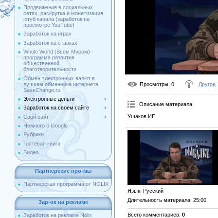
Продвижение в социальных
сетях, раскрутка и монетизация
ютуб канала (заработок на
просмотре YouTube)
Заработок на играх
Заработок на ставках
Whole World (Всем Миром) -
программа развития
общественной
благотворительности
Обмен электронных валют в
лучшем обменнике интернета
Просмотры
: 0
Другое
SaveChange.ru
Электронные деньги
Описание материала
:
Заработок на своем сайте
Ушаков ИП
Свой сайт
Немного о Google
Рубрики
Гостевая книга
Видео
Партнерские про-мы
Партнерская программа от NOLIX
Язык
: Русский
Длительность материала
: 25:00
Зар-ок на рекламе
Всего комментариев
:
0
Заработок на рекламе Nolix