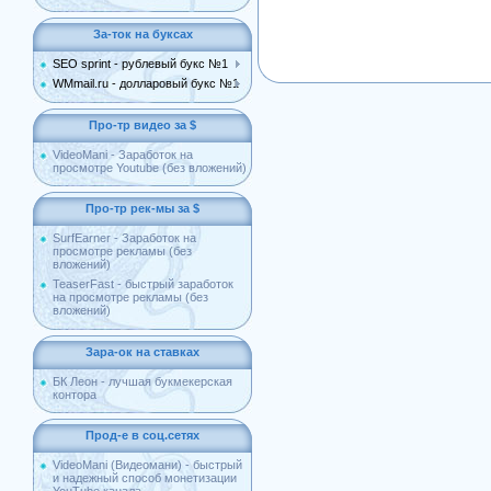
За-ток на буксах
SEO sprint - рублевый букс №1
WMmail.ru - долларовый букс №1
Про-тр видео за $
VideoMani - Заработок на
просмотре Youtube (без вложений)
Про-тр рек-мы за $
SurfEarner - Заработок на
просмотре рекламы (без
вложений)
TeaserFast - быстрый заработок
на просмотре рекламы (без
вложений)
Зара-ок на ставках
БК Леон - лучшая букмекерская
контора
Прод-е в соц.сетях
VideoMani (Видеомани) - быстрый
и надежный способ монетизации