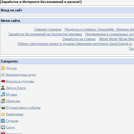
[
Заработок в Интернете без вложений и рисков!
]
Вход на сайт
Меню сайта
Главная страница
Продукты и сервисы Тинькофф - Жирные бо
Заработок без вложений на просмотре рекламы
Продвижение в социальных сетя
Заработок на ставках
Whole World (Всем Ми
Обмен электронных валют в лучшем обменнике интернета SaveChange.ru
Гос
Categories
Другое
Компьютерные игры
Красота и здоровье
Люди и блоги
Музыка
Общество
Путешествия и события
Развлечения
Сериалы
Спорт
Транспорт