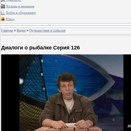
Фильмы и анимация
Хобби и образование
Юмор
Главная
»
Видео
»
Путешествия и события
Диалоги о рыбалке Серия 126
25