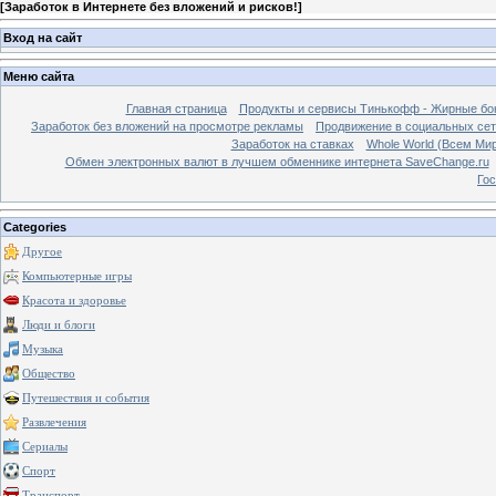
[
Заработок в Интернете без вложений и рисков!
]
Вход на сайт
Меню сайта
Главная страница
Продукты и сервисы Тинькофф - Жирные бо
Заработок без вложений на просмотре рекламы
Продвижение в социальных сетя
Заработок на ставках
Whole World (Всем Ми
Обмен электронных валют в лучшем обменнике интернета SaveChange.ru
Гос
Categories
Другое
Компьютерные игры
Красота и здоровье
Люди и блоги
Музыка
Общество
Путешествия и события
Развлечения
Сериалы
Спорт
Транспорт