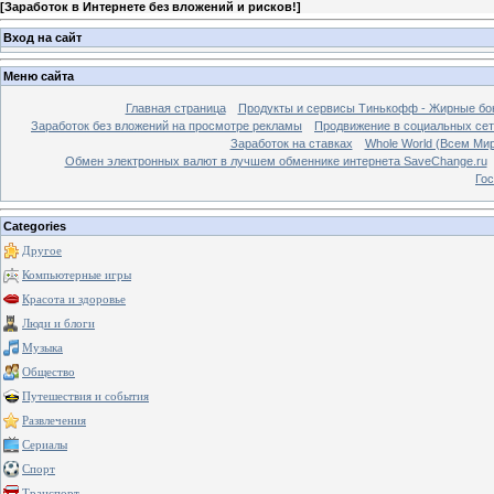
[
Заработок в Интернете без вложений и рисков!
]
Вход на сайт
Меню сайта
Главная страница
Продукты и сервисы Тинькофф - Жирные бо
Заработок без вложений на просмотре рекламы
Продвижение в социальных сетя
Заработок на ставках
Whole World (Всем Ми
Обмен электронных валют в лучшем обменнике интернета SaveChange.ru
Гос
Categories
Другое
Компьютерные игры
Красота и здоровье
Люди и блоги
Музыка
Общество
Путешествия и события
Развлечения
Сериалы
Спорт
Транспорт