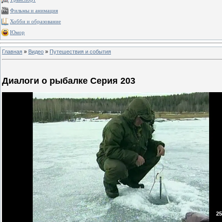
Фильмы и анимация
Хобби и образование
Юмор
Главная
»
Видео
»
Путешествия и события
Диалоги о рыбалке Серия 203
25