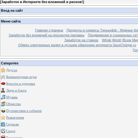
[
Заработок в Интернете без вложений и рисков!
]
Вход на сайт
Меню сайта
Главная страница
Продукты и сервисы Тинькофф - Жирные бо
Заработок без вложений на просмотре рекламы
Продвижение в социальных сетя
Заработок на ставках
Whole World (Всем Ми
Обмен электронных валют в лучшем обменнике интернета SaveChange.ru
Гос
Categories
Другое
Компьютерные игры
Красота и здоровье
Люди и блоги
Музыка
Общество
Путешествия и события
Развлечения
Сериалы
Спорт
Транспорт