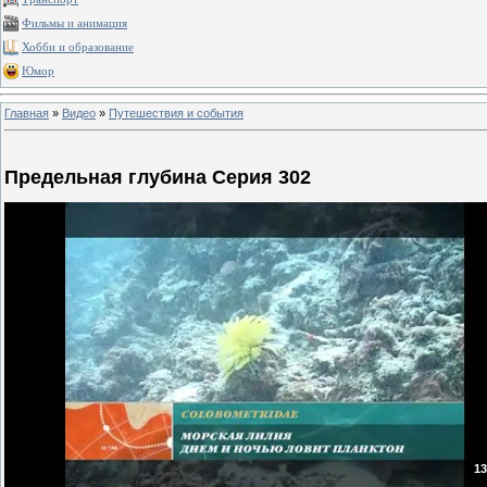
Фильмы и анимация
Хобби и образование
Юмор
Главная
»
Видео
»
Путешествия и события
Предельная глубина Серия 302
13