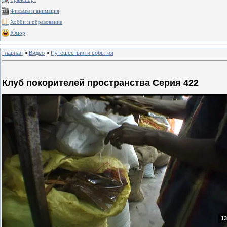
Фильмы и анимация
Хобби и образование
Юмор
Главная
»
Видео
»
Путешествия и события
Клуб покорителей пространства Серия 422
13