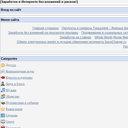
[
Заработок в Интернете без вложений и рисков!
]
Вход на сайт
Меню сайта
Главная страница
Продукты и сервисы Тинькофф - Жирные бо
Заработок без вложений на просмотре рекламы
Продвижение в социальных сетя
Заработок на ставках
Whole World (Всем Ми
Обмен электронных валют в лучшем обменнике интернета SaveChange.ru
Гос
Categories
Другое
Компьютерные игры
Красота и здоровье
Люди и блоги
Музыка
Общество
Путешествия и события
Развлечения
Сериалы
Спорт
Транспорт