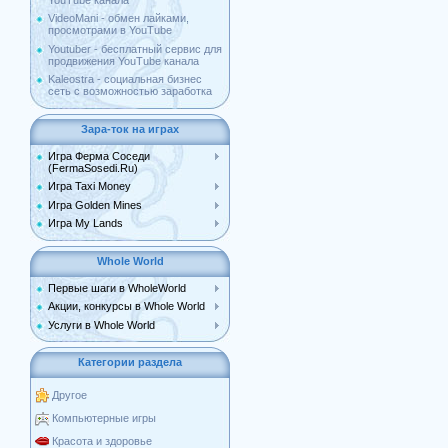
YouTube канала
VideoMani - обмен лайками,
просмотрами в YouTube
Youtuber - бесплатный сервис для
продвижения YouTube канала
Kaleostra - социальная бизнес
сеть с возможностью заработка
Зара-ток на играх
Игра Ферма Соседи
(FermaSosedi.Ru)
Игра Taxi Money
Игра Golden Mines
Игра My Lands
Whole World
Первые шаги в WholeWorld
Акции, конкурсы в Whole World
Услуги в Whole World
Категории раздела
Другое
Компьютерные игры
Красота и здоровье