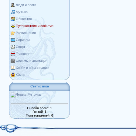
Люди и блоги
Музыка
Общество
Путешествия и события
Развлечения
Сериалы
Спорт
Транспорт
Фильмы и анимация
Хобби и образование
Юмор
Статистика
Онлайн всего:
1
Гостей:
1
Пользователей:
0