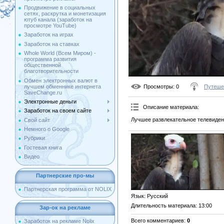
Продвижение в социальных
сетях, раскрутка и монетизация
ютуб канала (заработок на
просмотре YouTube)
Заработок на играх
Заработок на ставках
Whole World (Всем Миром) -
программа развития
общественной
благотворительности
Обмен электронных валют в
лучшем обменнике интернета
Просмотры
: 0
Путеше
SaveChange.ru
Электронные деньги
Описание материала
:
Заработок на своем сайте
Лучшее развлекательное телевиден
Свой сайт
Немного о Google
Рубрики
Гостевая книга
Видео
Партнерские про-мы
Партнерская программа от NOLIX
Язык
: Русский
Длительность материала
: 13:00
Зар-ок на рекламе
Всего комментариев
:
0
Заработок на рекламе Nolix