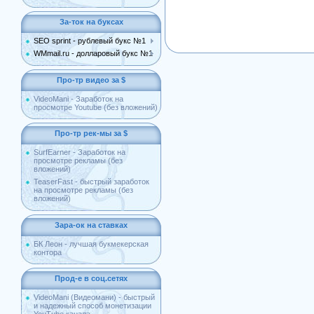
За-ток на буксах
SEO sprint - рублевый букс №1
WMmail.ru - долларовый букс №1
Про-тр видео за $
VideoMani - Заработок на
просмотре Youtube (без вложений)
Про-тр рек-мы за $
SurfEarner - Заработок на
просмотре рекламы (без
вложений)
TeaserFast - быстрый заработок
на просмотре рекламы (без
вложений)
Зара-ок на ставках
БК Леон - лучшая букмекерская
контора
Прод-е в соц.сетях
VideoMani (Видеомани) - быстрый
и надежный способ монетизации