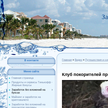
За
Главная
»
Видео
»
Путешествия и со
В контакте
Меню сайта
Клуб покорителей пр
Главная страница
Продукты и сервисы Тинькофф -
Жирные бонусы
Заработок без вложений на
буксах
Майнинг и заработок на
криптовалюте
Заработок без вложений на
просмотре рекламы