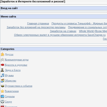
[
Заработок в Интернете без вложений и рисков!
]
Вход на сайт
Меню сайта
Главная страница
Продукты и сервисы Тинькофф - Жирные бо
Заработок без вложений на просмотре рекламы
Продвижение в социальных сетя
Заработок на ставках
Whole World (Всем Ми
Обмен электронных валют в лучшем обменнике интернета SaveChange.ru
Гос
Categories
Другое
Компьютерные игры
Красота и здоровье
Люди и блоги
Музыка
Общество
Путешествия и события
Развлечения
Сериалы
Спорт
Транспорт