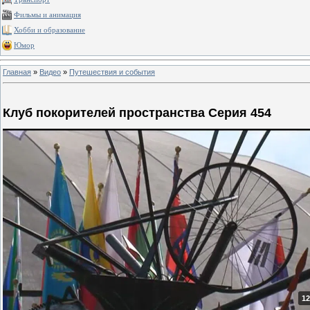
Фильмы и анимация
Хобби и образование
Юмор
Главная
»
Видео
»
Путешествия и события
Клуб покорителей пространства Серия 454
12