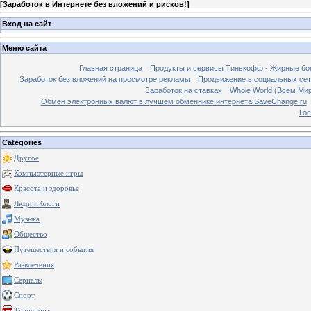
[
Заработок в Интернете без вложений и рисков!
]
Вход на сайт
Меню сайта
Главная страница
Продукты и сервисы Тинькофф - Жирные бо
Заработок без вложений на просмотре рекламы
Продвижение в социальных сетя
Заработок на ставках
Whole World (Всем Ми
Обмен электронных валют в лучшем обменнике интернета SaveChange.ru
Гос
Categories
Другое
Компьютерные игры
Красота и здоровье
Люди и блоги
Музыка
Общество
Путешествия и события
Развлечения
Сериалы
Спорт
Транспорт