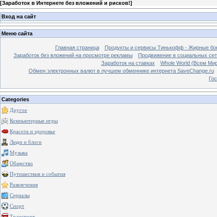
[
Заработок в Интернете без вложений и рисков!
]
Вход на сайт
Меню сайта
Главная страница
Продукты и сервисы Тинькофф - Жирные бо
Заработок без вложений на просмотре рекламы
Продвижение в социальных сетя
Заработок на ставках
Whole World (Всем Ми
Обмен электронных валют в лучшем обменнике интернета SaveChange.ru
Гос
Categories
Другое
Компьютерные игры
Красота и здоровье
Люди и блоги
Музыка
Общество
Путешествия и события
Развлечения
Сериалы
Спорт
Транспорт