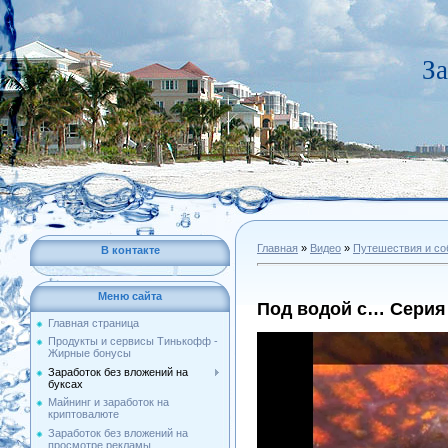
За
Главная
»
Видео
»
Путешествия и со
В контакте
Меню сайта
Под водой с… Серия
Главная страница
Продукты и сервисы Тинькофф -
Жирные бонусы
Заработок без вложений на
буксах
Майнинг и заработок на
криптовалюте
Заработок без вложений на
просмотре рекламы