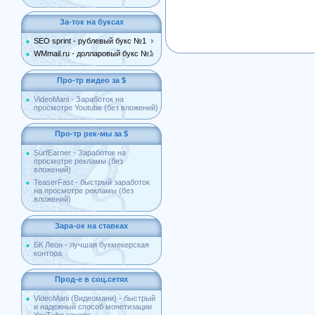
За-ток на буксах
SEO sprint - рублевый букс №1
WMmail.ru - долларовый букс №1
Про-тр видео за $
VideoMani - Заработок на
просмотре Youtube (без вложений)
Про-тр рек-мы за $
SurfEarner - Заработок на
просмотре рекламы (без
вложений)
TeaserFast - быстрый заработок
на просмотре рекламы (без
вложений)
Зара-ок на ставках
БК Леон - лучшая букмекерская
контора
Прод-е в соц.сетях
VideoMani (Видеомани) - быстрый
и надежный способ монетизации