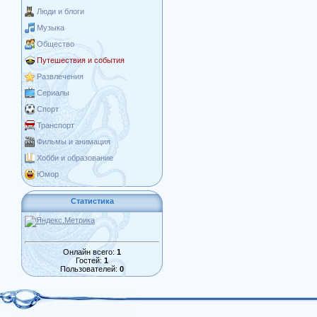
Люди и блоги
Музыка
Общество
Путешествия и события
Развлечения
Сериалы
Спорт
Транспорт
Фильмы и анимация
Хобби и образование
Юмор
Статистика
Онлайн всего:
1
Гостей:
1
Пользователей:
0