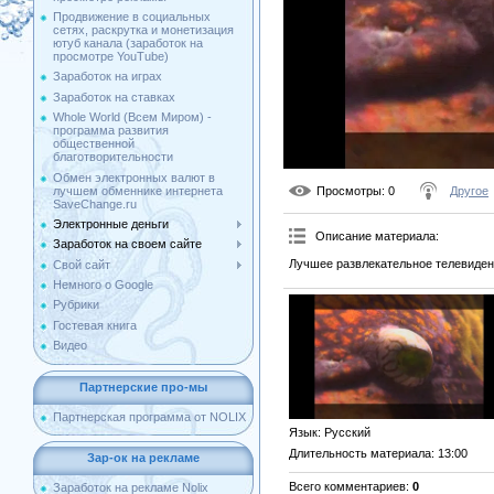
Продвижение в социальных
сетях, раскрутка и монетизация
ютуб канала (заработок на
просмотре YouTube)
Заработок на играх
Заработок на ставках
Whole World (Всем Миром) -
программа развития
общественной
благотворительности
Обмен электронных валют в
лучшем обменнике интернета
Просмотры
: 0
Другое
SaveChange.ru
Электронные деньги
Описание материала
:
Заработок на своем сайте
Лучшее развлекательное телевиден
Свой сайт
Немного о Google
Рубрики
Гостевая книга
Видео
Партнерские про-мы
Партнерская программа от NOLIX
Язык
: Русский
Длительность материала
: 13:00
Зар-ок на рекламе
Всего комментариев
:
0
Заработок на рекламе Nolix