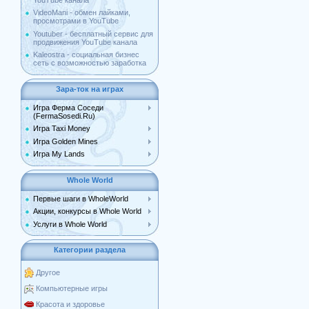
YouTube канала
VideoMani - обмен лайками,
просмотрами в YouTube
Youtuber - бесплатный сервис для
продвижения YouTube канала
Kaleostra - социальная бизнес
сеть с возможностью заработка
Зара-ток на играх
Игра Ферма Соседи
(FermaSosedi.Ru)
Игра Taxi Money
Игра Golden Mines
Игра My Lands
Whole World
Первые шаги в WholeWorld
Акции, конкурсы в Whole World
Услуги в Whole World
Категории раздела
Другое
Компьютерные игры
Красота и здоровье