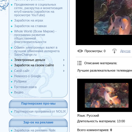
Продвижение в социальных
сетях, раскрутка и монетизация
ютуб канала (заработок на
просмотре YouTube)
Заработок на играх
Заработок на ставках
Whole World (Всем Миром) -
программа развития
общественной
благотворительности
Обмен электронных валют в
лучшем обменнике интернета
Просмотры
: 0
Другое
SaveChange.ru
Электронные деньги
Описание материала
:
Заработок на своем сайте
Лучшее развлекательное телевиден
Свой сайт
Немного о Google
Рубрики
Гостевая книга
Видео
Партнерские про-мы
Партнерская программа от NOLIX
Язык
: Русский
Длительность материала
: 13:00
Зар-ок на рекламе
Всего комментариев
:
0
Заработок на рекламе Nolix