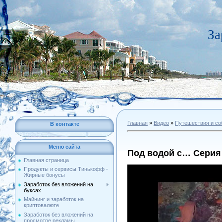
За
Главная
»
Видео
»
Путешествия и со
В контакте
Меню сайта
Под водой с… Серия
Главная страница
Продукты и сервисы Тинькофф -
Жирные бонусы
Заработок без вложений на
буксах
Майнинг и заработок на
криптовалюте
Заработок без вложений на
просмотре рекламы