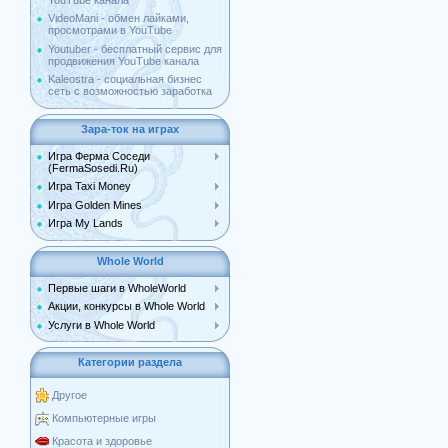
YouTube канала
VideoMani - обмен лайками,
просмотрами в YouTube
Youtuber - бесплатный сервис для
продвижения YouTube канала
Kaleostra - социальная бизнес
сеть с возможностью заработка
Зара-ток на играх
Игра Ферма Соседи
(FermaSosedi.Ru)
Игра Taxi Money
Игра Golden Mines
Игра My Lands
Whole World
Первые шаги в WholeWorld
Акции, конкурсы в Whole World
Услуги в Whole World
Категории раздела
Другое
Компьютерные игры
Красота и здоровье