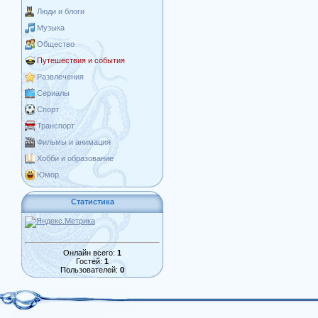
Люди и блоги
Музыка
Общество
Путешествия и события
Развлечения
Сериалы
Спорт
Транспорт
Фильмы и анимация
Хобби и образование
Юмор
Статистика
Онлайн всего:
1
Гостей:
1
Пользователей:
0