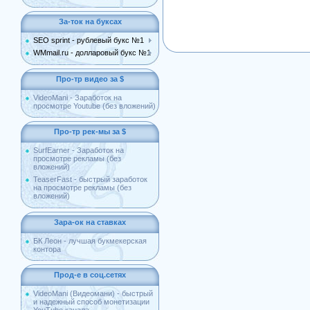
За-ток на буксах
SEO sprint - рублевый букс №1
WMmail.ru - долларовый букс №1
Про-тр видео за $
VideoMani - Заработок на
просмотре Youtube (без вложений)
Про-тр рек-мы за $
SurfEarner - Заработок на
просмотре рекламы (без
вложений)
TeaserFast - быстрый заработок
на просмотре рекламы (без
вложений)
Зара-ок на ставках
БК Леон - лучшая букмекерская
контора
Прод-е в соц.сетях
VideoMani (Видеомани) - быстрый
и надежный способ монетизации