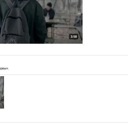
3:58
ервы».