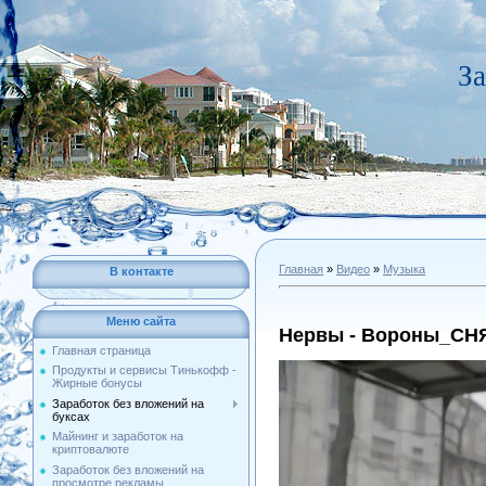
За
Главная
»
Видео
»
Музыка
В контакте
Меню сайта
Нервы - Вороны_СН
Главная страница
Продукты и сервисы Тинькофф -
Жирные бонусы
Заработок без вложений на
буксах
Майнинг и заработок на
криптовалюте
Заработок без вложений на
просмотре рекламы