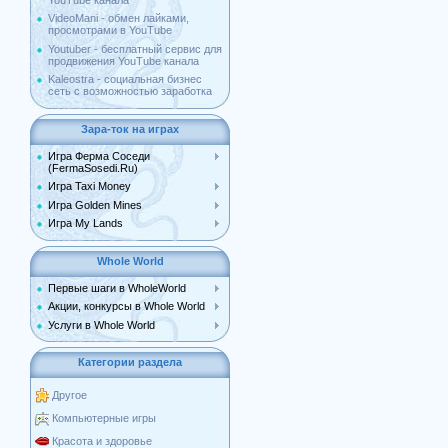
YouTube канала
VideoMani - обмен лайками,
просмотрами в YouTube
Youtuber - бесплатный сервис для
продвижения YouTube канала
Kaleostra - социальная бизнес
сеть с возможностью заработка
Зара-ток на играх
Игра Ферма Соседи
(FermaSosedi.Ru)
Игра Taxi Money
Игра Golden Mines
Игра My Lands
Whole World
Первые шаги в WholeWorld
Акции, конкурсы в Whole World
Услуги в Whole World
Категории раздела
Другое
Компьютерные игры
Красота и здоровье