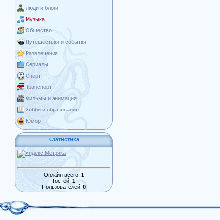
Люди и блоги
Музыка
Общество
Путешествия и события
Развлечения
Сериалы
Спорт
Транспорт
Фильмы и анимация
Хобби и образование
Юмор
Статистика
Онлайн всего:
1
Гостей:
1
Пользователей:
0