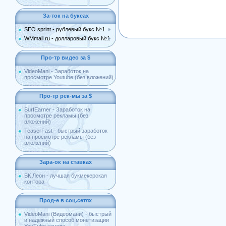
За-ток на буксах
SEO sprint - рублевый букс №1
WMmail.ru - долларовый букс №1
Про-тр видео за $
VideoMani - Заработок на
просмотре Youtube (без вложений)
Про-тр рек-мы за $
SurfEarner - Заработок на
просмотре рекламы (без
вложений)
TeaserFast - быстрый заработок
на просмотре рекламы (без
вложений)
Зара-ок на ставках
БК Леон - лучшая букмекерская
контора
Прод-е в соц.сетях
VideoMani (Видеомани) - быстрый
и надежный способ монетизации