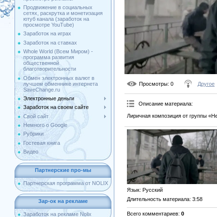
Продвижение в социальных
сетях, раскрутка и монетизация
ютуб канала (заработок на
просмотре YouTube)
Заработок на играх
Заработок на ставках
Whole World (Всем Миром) -
программа развития
общественной
благотворительности
Обмен электронных валют в
лучшем обменнике интернета
Просмотры
: 0
Другое
SaveChange.ru
Электронные деньги
Описание материала
:
Заработок на своем сайте
Лиричная композиция от группы «Н
Свой сайт
Немного о Google
Рубрики
Гостевая книга
Видео
Партнерские про-мы
Партнерская программа от NOLIX
Язык
: Русский
Длительность материала
: 3:58
Зар-ок на рекламе
Всего комментариев
:
0
Заработок на рекламе Nolix