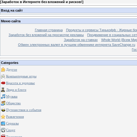
[
Заработок в Интернете без вложений и рисков!
]
Вход на сайт
Меню сайта
Главная страница
Продукты и сервисы Тинькофф - Жирные бо
Заработок без вложений на просмотре рекламы
Продвижение в социальных сетя
Заработок на ставках
Whole World (Всем Ми
Обмен электронных валют в лучшем обменнике интернета SaveChange.ru
Гос
Categories
Другое
Компьютерные игры
Красота и здоровье
Люди и блоги
Музыка
Общество
Путешествия и события
Развлечения
Сериалы
Спорт
Транспорт