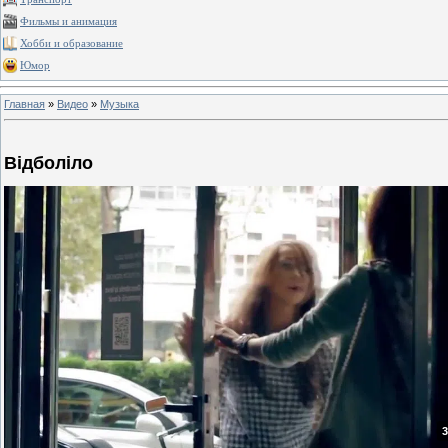
Фильмы и анимация
Хобби и образование
Юмор
Главная
»
Видео
»
Музыка
Відболіло
3