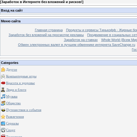
[
Заработок в Интернете без вложений и рисков!
]
Вход на сайт
Меню сайта
Главная страница
Продукты и сервисы Тинькофф - Жирные бо
Заработок без вложений на просмотре рекламы
Продвижение в социальных сетя
Заработок на ставках
Whole World (Всем Ми
Обмен электронных валют в лучшем обменнике интернета SaveChange.ru
Гос
Categories
Другое
Компьютерные игры
Красота и здоровье
Люди и блоги
Музыка
Общество
Путешествия и события
Развлечения
Сериалы
Спорт
Транспорт