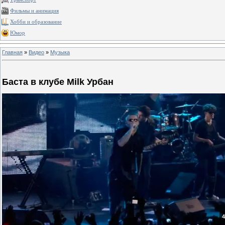
Фильмы и анимация
Хобби и образование
Юмор
Главная
»
Видео
»
Музыка
Баста в клубе Milk Урбан
4