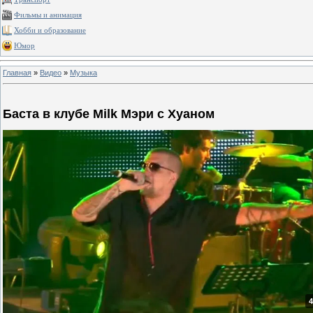
Фильмы и анимация
Хобби и образование
Юмор
Главная
»
Видео
»
Музыка
Баста в клубе Milk Мэри с Хуаном
4