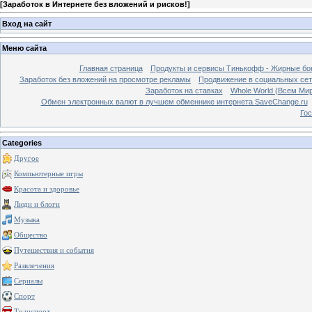
[
Заработок в Интернете без вложений и рисков!
]
Вход на сайт
Меню сайта
Главная страница
Продукты и сервисы Тинькофф - Жирные бо
Заработок без вложений на просмотре рекламы
Продвижение в социальных сетя
Заработок на ставках
Whole World (Всем Ми
Обмен электронных валют в лучшем обменнике интернета SaveChange.ru
Гос
Categories
Другое
Компьютерные игры
Красота и здоровье
Люди и блоги
Музыка
Общество
Путешествия и события
Развлечения
Сериалы
Спорт
Транспорт