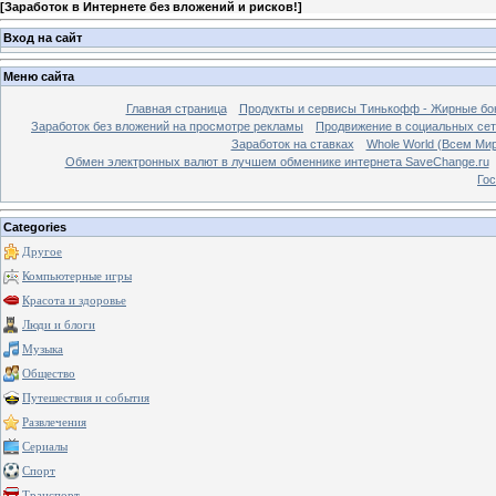
[
Заработок в Интернете без вложений и рисков!
]
Вход на сайт
Меню сайта
Главная страница
Продукты и сервисы Тинькофф - Жирные бо
Заработок без вложений на просмотре рекламы
Продвижение в социальных сетя
Заработок на ставках
Whole World (Всем Ми
Обмен электронных валют в лучшем обменнике интернета SaveChange.ru
Гос
Categories
Другое
Компьютерные игры
Красота и здоровье
Люди и блоги
Музыка
Общество
Путешествия и события
Развлечения
Сериалы
Спорт
Транспорт