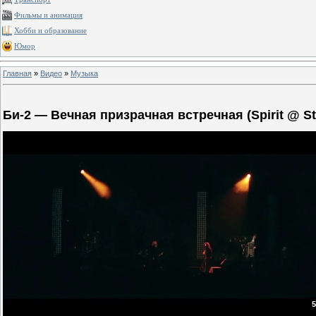
Фильмы и анимация
Хобби и образование
Юмор
Главная
»
Видео
»
Музыка
Би-2 — Вечная призрачная встречная (Spirit @ St
5