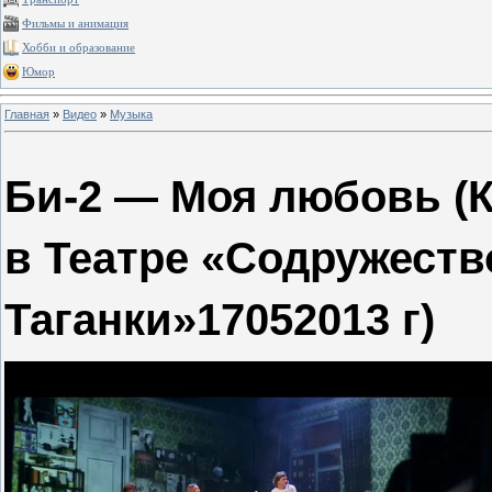
Фильмы и анимация
Хобби и образование
Юмор
Главная
»
Видео
»
Музыка
Би-2 — Моя любовь (К
в Театре «Содружеств
Таганки»17052013 г)