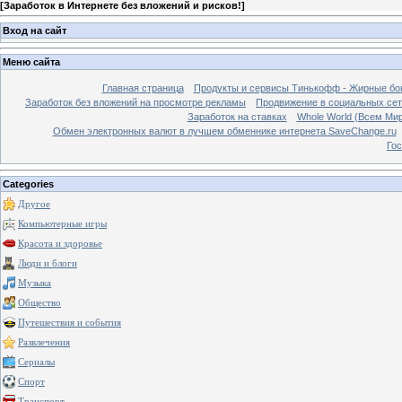
[
Заработок в Интернете без вложений и рисков!
]
Вход на сайт
Меню сайта
Главная страница
Продукты и сервисы Тинькофф - Жирные бо
Заработок без вложений на просмотре рекламы
Продвижение в социальных сетя
Заработок на ставках
Whole World (Всем Ми
Обмен электронных валют в лучшем обменнике интернета SaveChange.ru
Гос
Categories
Другое
Компьютерные игры
Красота и здоровье
Люди и блоги
Музыка
Общество
Путешествия и события
Развлечения
Сериалы
Спорт
Транспорт