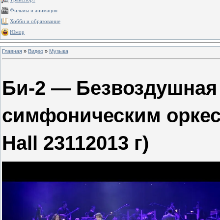
Фильмы и анимация
Хобби и образование
Юмор
Главная
»
Видео
»
Музыка
Би-2 — Безвоздушная 
симфоническим оркест
Hall 23112013 г)