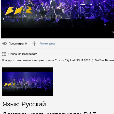
5
Просмотры
: 0
Рок-музыка
Описание материала
:
Концерт с симфоническим оркестром в Crocus City Hall (23.11.2013 г.). Би-2 — Безво
Язык
: Русский