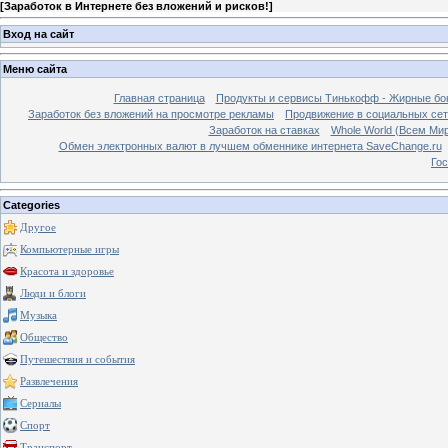
[
Заработок в Интернете без вложений и рисков!
]
Вход на сайт
Меню сайта
Главная страница
Продукты и сервисы Тинькофф - Жирные бо
Заработок без вложений на просмотре рекламы
Продвижение в социальных сетя
Заработок на ставках
Whole World (Всем Ми
Обмен электронных валют в лучшем обменнике интернета SaveChange.ru
Гос
Categories
Другое
Компьютерные игры
Красота и здоровье
Люди и блоги
Музыка
Общество
Путешествия и события
Развлечения
Сериалы
Спорт
Транспорт