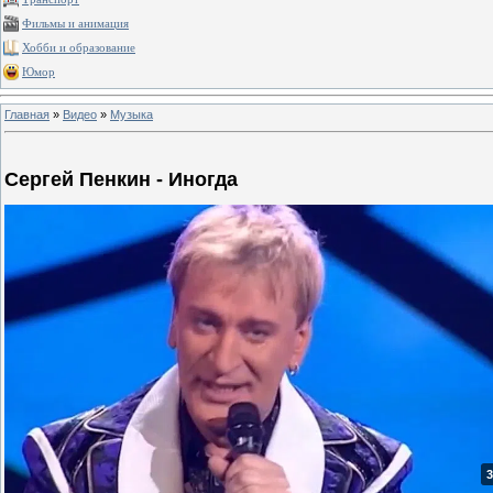
Фильмы и анимация
Хобби и образование
Юмор
Главная
»
Видео
»
Музыка
Сергей Пенкин - Иногда
3