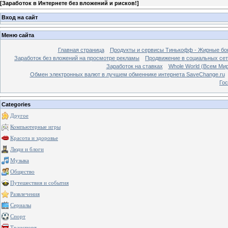
[
Заработок в Интернете без вложений и рисков!
]
Вход на сайт
Меню сайта
Главная страница
Продукты и сервисы Тинькофф - Жирные бо
Заработок без вложений на просмотре рекламы
Продвижение в социальных сетя
Заработок на ставках
Whole World (Всем Ми
Обмен электронных валют в лучшем обменнике интернета SaveChange.ru
Гос
Categories
Другое
Компьютерные игры
Красота и здоровье
Люди и блоги
Музыка
Общество
Путешествия и события
Развлечения
Сериалы
Спорт
Транспорт