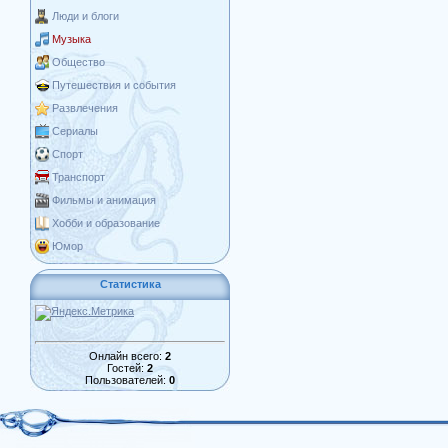
Люди и блоги
Музыка
Общество
Путешествия и события
Развлечения
Сериалы
Спорт
Транспорт
Фильмы и анимация
Хобби и образование
Юмор
Статистика
Онлайн всего:
2
Гостей:
2
Пользователей:
0