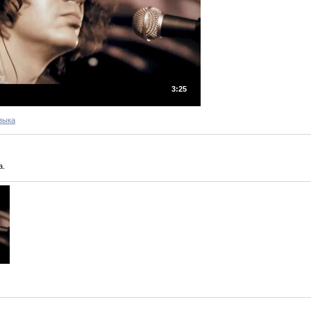
3:25
зыка
а.