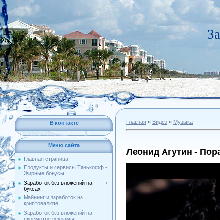
За
Главная
»
Видео
»
Музыка
В контакте
Меню сайта
Леонид Агутин - Пор
Главная страница
Продукты и сервисы Тинькофф -
Жирные бонусы
Заработок без вложений на
буксах
Майнинг и заработок на
криптовалюте
Заработок без вложений на
просмотре рекламы