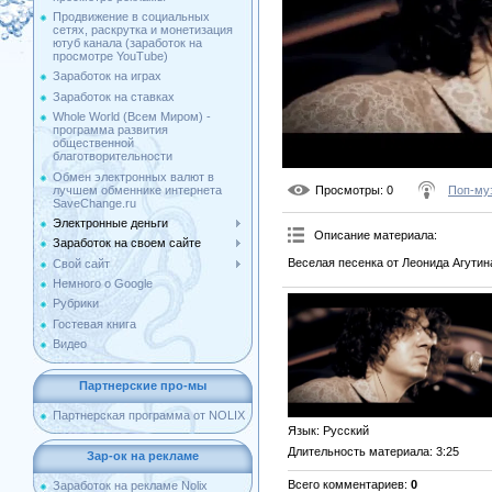
Продвижение в социальных
сетях, раскрутка и монетизация
ютуб канала (заработок на
просмотре YouTube)
Заработок на играх
Заработок на ставках
Whole World (Всем Миром) -
программа развития
общественной
благотворительности
Обмен электронных валют в
лучшем обменнике интернета
Просмотры
: 0
Поп-му
SaveChange.ru
Электронные деньги
Описание материала
:
Заработок на своем сайте
Веселая песенка от Леонида Агутин
Свой сайт
Немного о Google
Рубрики
Гостевая книга
Видео
Партнерские про-мы
Партнерская программа от NOLIX
Язык
: Русский
Длительность материала
: 3:25
Зар-ок на рекламе
Всего комментариев
:
0
Заработок на рекламе Nolix