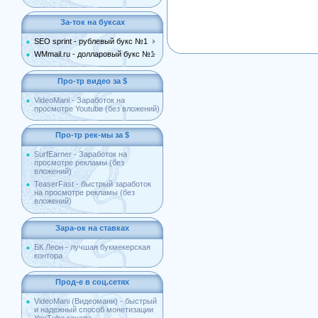
За-ток на буксах
SEO sprint - рублевый букс №1
WMmail.ru - долларовый букс №1
Про-тр видео за $
VideoMani - Заработок на
просмотре Youtube (без вложений)
Про-тр рек-мы за $
SurfEarner - Заработок на
просмотре рекламы (без
вложений)
TeaserFast - быстрый заработок
на просмотре рекламы (без
вложений)
Зара-ок на ставках
БК Леон - лучшая букмекерская
контора
Прод-е в соц.сетях
VideoMani (Видеомани) - быстрый
и надежный способ монетизации