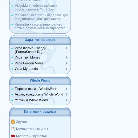
YouTube канала
VideoMani - обмен лайками,
просмотрами в YouTube
Youtuber - бесплатный сервис для
продвижения YouTube канала
Kaleostra - социальная бизнес
сеть с возможностью заработка
Зара-ток на играх
Игра Ферма Соседи
(FermaSosedi.Ru)
Игра Taxi Money
Игра Golden Mines
Игра My Lands
Whole World
Первые шаги в WholeWorld
Акции, конкурсы в Whole World
Услуги в Whole World
Категории раздела
Другое
Компьютерные игры
Красота и здоровье