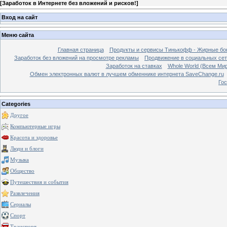
[
Заработок в Интернете без вложений и рисков!
]
Вход на сайт
Меню сайта
Главная страница
Продукты и сервисы Тинькофф - Жирные бо
Заработок без вложений на просмотре рекламы
Продвижение в социальных сетя
Заработок на ставках
Whole World (Всем Ми
Обмен электронных валют в лучшем обменнике интернета SaveChange.ru
Гос
Categories
Другое
Компьютерные игры
Красота и здоровье
Люди и блоги
Музыка
Общество
Путешествия и события
Развлечения
Сериалы
Спорт
Транспорт