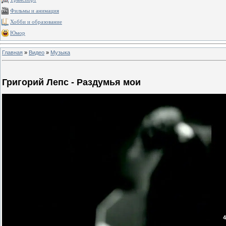
Фильмы и анимация
Хобби и образование
Юмор
Главная
»
Видео
»
Музыка
Григорий Лепс - Раздумья мои
4