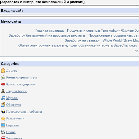
[
Заработок в Интернете без вложений и рисков!
]
Вход на сайт
Меню сайта
Главная страница
Продукты и сервисы Тинькофф - Жирные бо
Заработок без вложений на просмотре рекламы
Продвижение в социальных сетя
Заработок на ставках
Whole World (Всем Ми
Обмен электронных валют в лучшем обменнике интернета SaveChange.ru
Гос
Categories
Другое
Компьютерные игры
Красота и здоровье
Люди и блоги
Музыка
Общество
Путешествия и события
Развлечения
Сериалы
Спорт
Транспорт