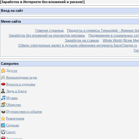
[
Заработок в Интернете без вложений и рисков!
]
Вход на сайт
Меню сайта
Главная страница
Продукты и сервисы Тинькофф - Жирные бо
Заработок без вложений на просмотре рекламы
Продвижение в социальных сетя
Заработок на ставках
Whole World (Всем Ми
Обмен электронных валют в лучшем обменнике интернета SaveChange.ru
Гос
Categories
Другое
Компьютерные игры
Красота и здоровье
Люди и блоги
Музыка
Общество
Путешествия и события
Развлечения
Сериалы
Спорт
Транспорт