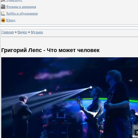
Фильмы и анимация
Хобби и образование
Юмор
Главная
»
Видео
»
Музыка
Григорий Лепс - Что может человек
7