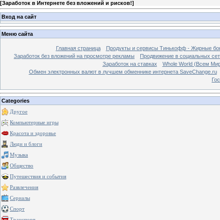
[
Заработок в Интернете без вложений и рисков!
]
Вход на сайт
Меню сайта
Главная страница
Продукты и сервисы Тинькофф - Жирные бо
Заработок без вложений на просмотре рекламы
Продвижение в социальных сетя
Заработок на ставках
Whole World (Всем Ми
Обмен электронных валют в лучшем обменнике интернета SaveChange.ru
Гос
Categories
Другое
Компьютерные игры
Красота и здоровье
Люди и блоги
Музыка
Общество
Путешествия и события
Развлечения
Сериалы
Спорт
Транспорт