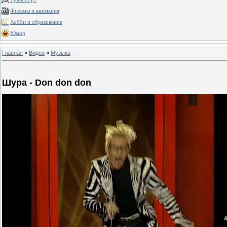
Фильмы и анимация
Хобби и образование
Юмор
Главная
»
Видео
»
Музыка
Шура - Don don don
4