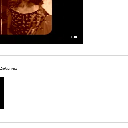
4:19
 Добрынина.