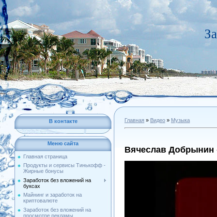
За
Главная
»
Видео
»
Музыка
В контакте
Меню сайта
Вячеслав Добрынин 
Главная страница
Продукты и сервисы Тинькофф -
Жирные бонусы
Заработок без вложений на
буксах
Майнинг и заработок на
криптовалюте
Заработок без вложений на
просмотре рекламы