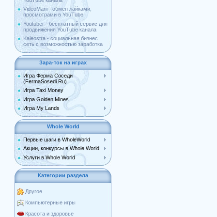
YouTube канала
VideoMani - обмен лайками,
просмотрами в YouTube
Youtuber - бесплатный сервис для
продвижения YouTube канала
Kaleostra - социальная бизнес
сеть с возможностью заработка
Зара-ток на играх
Игра Ферма Соседи
(FermaSosedi.Ru)
Игра Taxi Money
Игра Golden Mines
Игра My Lands
Whole World
Первые шаги в WholeWorld
Акции, конкурсы в Whole World
Услуги в Whole World
Категории раздела
Другое
Компьютерные игры
Красота и здоровье