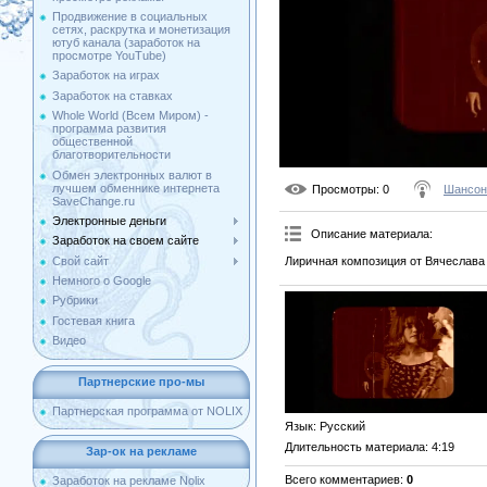
Продвижение в социальных
сетях, раскрутка и монетизация
ютуб канала (заработок на
просмотре YouTube)
Заработок на играх
Заработок на ставках
Whole World (Всем Миром) -
программа развития
общественной
благотворительности
Обмен электронных валют в
лучшем обменнике интернета
Просмотры
: 0
Шансон
SaveChange.ru
Электронные деньги
Описание материала
:
Заработок на своем сайте
Лиричная композиция от Вячеслава
Свой сайт
Немного о Google
Рубрики
Гостевая книга
Видео
Партнерские про-мы
Партнерская программа от NOLIX
Язык
: Русский
Длительность материала
: 4:19
Зар-ок на рекламе
Всего комментариев
:
0
Заработок на рекламе Nolix