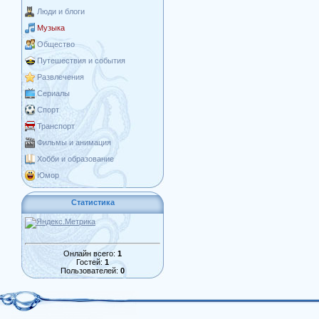
Люди и блоги
Музыка
Общество
Путешествия и события
Развлечения
Сериалы
Спорт
Транспорт
Фильмы и анимация
Хобби и образование
Юмор
Статистика
Онлайн всего:
1
Гостей:
1
Пользователей:
0