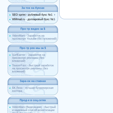
За-ток на буксах
SEO sprint - рублевый букс №1
WMmail.ru - долларовый букс №1
Про-тр видео за $
VideoMani - Заработок на
просмотре Youtube (без вложений)
Про-тр рек-мы за $
SurfEarner - Заработок на
просмотре рекламы (без
вложений)
TeaserFast - быстрый заработок
на просмотре рекламы (без
вложений)
Зара-ок на ставках
БК Леон - лучшая букмекерская
контора
Прод-е в соц.сетях
VideoMani (Видеомани) - быстрый
и надежный способ монетизации