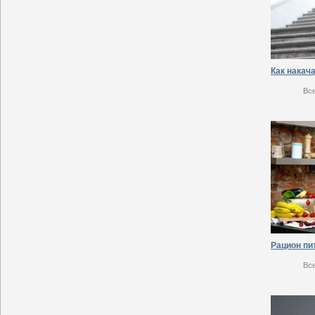
Вс
Вс