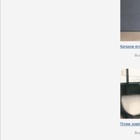
Вс
Вс