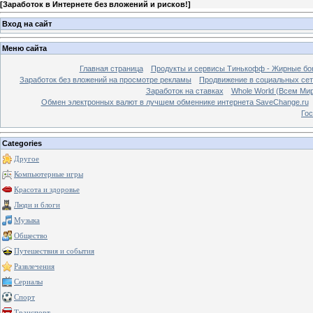
[
Заработок в Интернете без вложений и рисков!
]
Вход на сайт
Меню сайта
Главная страница
Продукты и сервисы Тинькофф - Жирные бо
Заработок без вложений на просмотре рекламы
Продвижение в социальных сетя
Заработок на ставках
Whole World (Всем Ми
Обмен электронных валют в лучшем обменнике интернета SaveChange.ru
Гос
Categories
Другое
Компьютерные игры
Красота и здоровье
Люди и блоги
Музыка
Общество
Путешествия и события
Развлечения
Сериалы
Спорт
Транспорт