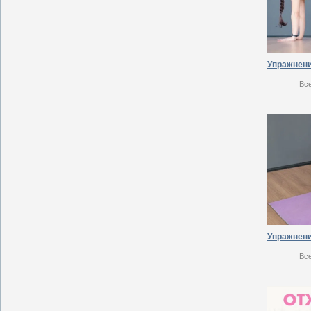
Вс
Вс