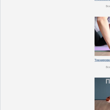
Вс
Вс