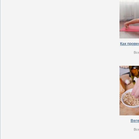
Как прове
Вс
Веге
Вс