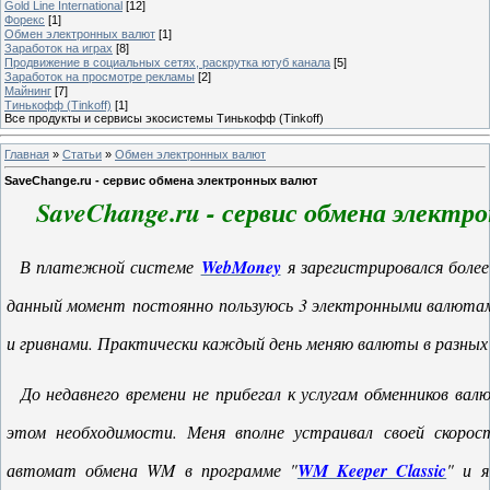
Gold Line International
[12]
Форекс
[1]
Обмен электронных валют
[1]
Заработок на играх
[8]
Продвижение в социальных сетях, раскрутка ютуб канала
[5]
Заработок на просмотре рекламы
[2]
Майнинг
[7]
Тинькофф (Tinkoff)
[1]
Все продукты и сервисы экосистемы Тинькофф (Tinkoff)
Главная
»
Статьи
»
Обмен электронных валют
SaveChange.ru - сервис обмена электронных валют
SaveChange.ru - сервис обмена элект
В платежной системе
WebMoney
я зарегистрировался более
данный момент
постоянно
пользуюсь 3 электронными валютам
и гривнами. Практически каждый день меняю валюты в разных
До недавнего времени не прибегал к услугам обменников валю
этом необходимости. Меня вполне устраивал своей скоро
автомат обмена WM в программе "
WM Keeper Classic
" и 