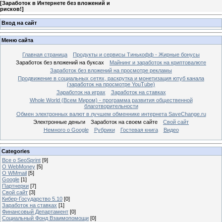
[
Заработок в Интернете без вложений и
рисков!
]
Вход на сайт
Меню сайта
Главная страница
Продукты и сервисы Тинькофф - Жирные бонусы
Заработок без вложений на буксах
Майнинг и заработок на криптовалюте
Заработок без вложений на просмотре рекламы
Продвижение в социальных сетях, раскрутка и монетизация ютуб канала
(заработок на просмотре YouTube)
Заработок на играх
Заработок на ставках
Whole World (Всем Миром) - программа развития общественной
благотворительности
Обмен электронных валют в лучшем обменнике интернета SaveChange.ru
Электронные деньги
Заработок на своем сайте
Свой сайт
Немного о Google
Рубрики
Гостевая книга
Видео
Categories
Все о SeoSprint
[9]
О WebMoney
[5]
О WMmail
[5]
Google
[1]
Партнерки
[7]
Свой сайт
[3]
Кибер-Государство 5.10
[0]
Заработок на ставках
[1]
Финансовый Департамент
[0]
Социальный Фонд Взаимопомощи
[0]