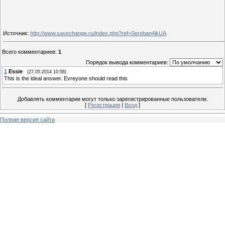
Источник
:
http://www.savechange.ru/index.php?ref=Sereban4ikUA
Всего комментариев
:
1
Порядок вывода комментариев:
1
Essie
(27.05.2014 10:58)
This is the ideal answer. Evreyone should read this
Добавлять комментарии могут только зарегистрированные пользователи.
[
Регистрация
|
Вход
]
Полная версия сайта